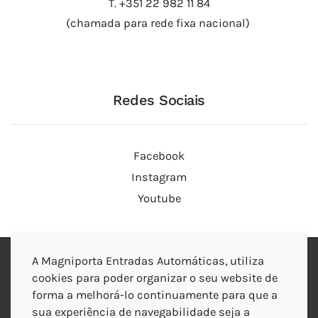
T. +351 22 982 11 84
(chamada para rede fixa nacional)
Redes Sociais
Facebook
Instagram
Youtube
TERMOS E CONDIÇÕES
A Magniporta Entradas Automáticas, utiliza
cookies para poder organizar o seu website de
POLITICA DE COOKIES
forma a melhorá-lo continuamente para que a
sua experiência de navegabilidade seja a