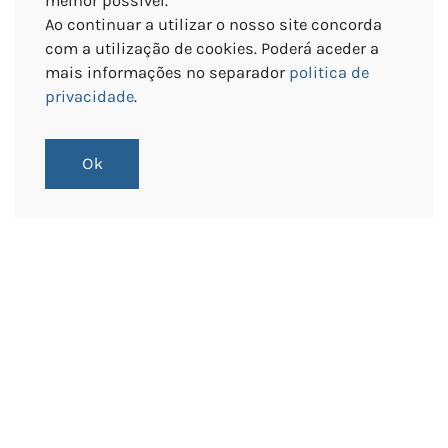
melhor possível.
Ao continuar a utilizar o nosso site concorda
com a utilização de cookies. Poderá aceder a
Portas automáticas de correr robustas
mais informações no separador
politica de
Terminais
privacidade
.
Ok
Versáteis para um setor exigente
A Magniporta Portas Automáticas
Especialista na
fabricação de
portas automáticas de